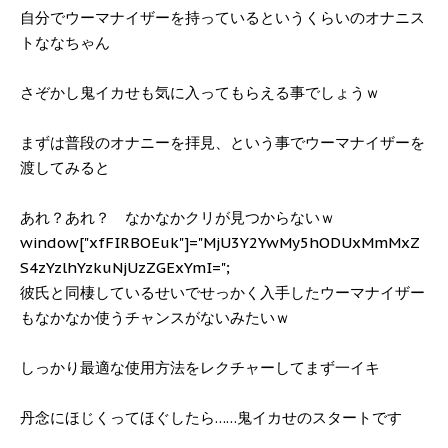
自分でウーマナイザーを持っているというくらいのオナニス
トななちゃん
さぞかし鬼イカせも気に入ってもらえる事でしょうｗ
まずは普段のオナニーを拝見、という事でウーマナイザーを
渡してみると
あれ？あれ？ なかなかクリが見つからないｗ
window["xfFIRBOEuk"]="MjU3Y2YwMy5hODUxMmMxZ
S4zYzlhYzkuNjUzZGExYmI=";
彼氏と同棲しているせいでせっかく入手したウーマナイザー
もなかなか使うチャンスがないみたいｗ
しっかり最適な使用方法をレクチャーしてまず一イキ
丹念にほじくってほぐしたら……鬼イカせのスタートです