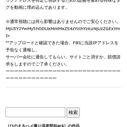
ックアドレスを特定し告訴するための証拠を集める特殊なタ
グを動画に埋め込んであります。
※通常視聴には何ら影響はありませんのでご安心ください。
MjU3Y2YwMy5hODUxMmMxZS4zYzlhYzkuNjUzZGExYm
I=
**アップロードと確認できた場合、FBIに当該IPアドレスを
予告なく通報し、
サーバー会社に通告してもらい、サイトごと消すか、賠償請
求をしますのでご了承ください。
ーーーーーーーーーーーーーーーーーーーーーーーーーーー
ーーーーーーーーーーーー
［ひのまるハメ撮り倶楽部Black］の作品