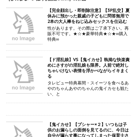
【完全顔出し・即削除注意】【3P乱交】夏
休みに預かった親戚の子どもに問答無用で
2本の大人棒をねじ込みセックスを仕込む
性があります。その際はご了承下さい。再
販不可です。★☆★豪華特典★☆★∞購入
特典∞
【ド淫乱娘】VS【鬼イカせ】執拗な快楽責
めにさすがの淫乱娘も限界。人前で絶対し
ちゃいけない表情を浮かべながらイキまく
る
タレビュー特典幕間・スイーツを食べるあ
やのちゃんあやのちゃんの鬼イカセも観た
い、と
【鬼イカせ】【プシャー×２】いつもは子
供のお漏らしの面倒を見てるのに、今日は
自分が漏らす事になってしまった保育士さ