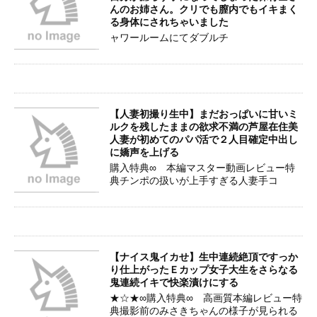
んのお姉さん。クリでも膣内でもイキまく
る身体にされちゃいました
ャワールームにてダブルチ
【人妻初撮り生中】まだおっぱいに甘いミ
ルクを残したままの欲求不満の芦屋在住美
人妻が初めてのパパ活で２人目確定中出し
に嬌声を上げる
購入特典∞ 本編マスター動画レビュー特
典チンポの扱いが上手すぎる人妻手コ
【ナイス鬼イカせ】生中連続絶頂ですっか
り仕上がったＥカップ女子大生をさらなる
鬼連続イキで快楽漬けにする
★☆★∞購入特典∞ 高画質本編レビュー特
典撮影前のみさきちゃんの様子が見られる