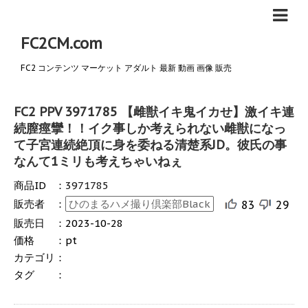
FC2CM.com
FC2 コンテンツ マーケット アダルト 最新 動画 画像 販売
FC2 PPV 3971785 【雌獣イキ鬼イカせ】激イキ連
続膣痙攣！！イク事しか考えられない雌獣になっ
て子宮連続絶頂に身を委ねる清楚系JD。彼氏の事
なんて1ミリも考えちゃいねぇ
商品ID
：
3971785
販売者
：
ひのまるハメ撮り倶楽部Black
83
29
販売日
：
2023-10-28
価格
：
pt
カテゴリ
：
タグ
：