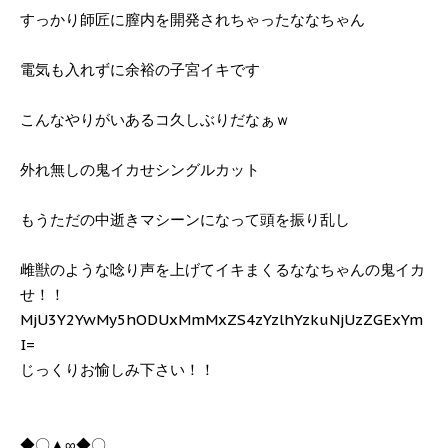
すっかり師匠に膣内を開発されちゃったななちゃん
電気も入れずに余裕の子宮イキです
こんなやりがいあるコ久しぶりだなぁｗ
外れ無しの鬼イカせシングルカット
もうただの中逝きマシーンになって頭を振り乱し
雌獣のような唸り声を上げてイキまくるななちゃんの鬼イカ
せ！！
MjU3Y2YwMy5hODUxMmMxZS4zYzlhYzkuNjUzZGExYm
I=
じっくりお愉しみ下さい！！
◆〇▲∞◆〇