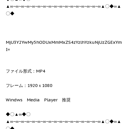
▲∞~∞~∞~∞~∞~∞~∞~∞~∞~∞~∞~∞~∞~∞~∞~∞~∞▲〇◆∞▲
〇◆
MjU3Y2YwMy5hODUxMmMxZS4zYzlhYzkuNjUzZGExYm
I=
ファイル形式：MP4
フレーム：1920ｘ1080
Windws Media Player 推奨
◆〇▲∞◆〇
▲∞~∞~∞~∞~∞~∞~∞~∞~∞~∞~∞~∞~∞~∞~∞~∞~∞▲〇◆∞▲
〇◆