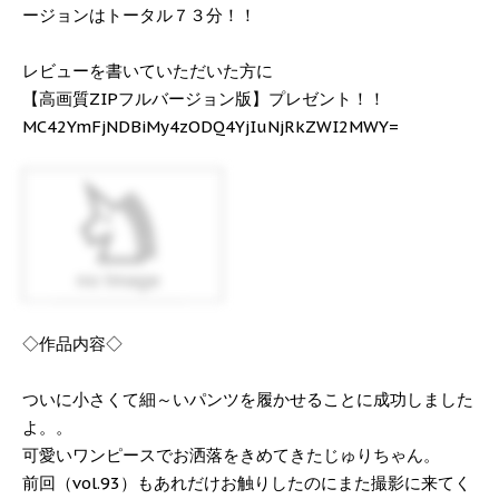
ージョンはトータル７３分！！
レビューを書いていただいた方に
【高画質ZIPフルバージョン版】プレゼント！！
MC42YmFjNDBiMy4zODQ4YjIuNjRkZWI2MWY=
◇作品内容◇
ついに小さくて細～いパンツを履かせることに成功しました
よ。。
可愛いワンピースでお洒落をきめてきたじゅりちゃん。
前回（vol.93）もあれだけお触りしたのにまた撮影に来てく