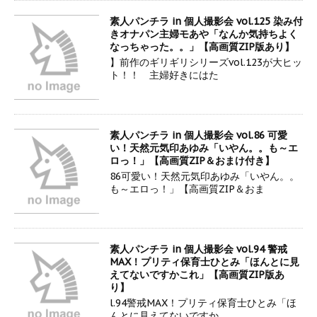
素人パンチラ in 個人撮影会 vol.125 染み付
きオナパン主婦モあや「なんか気持ちよく
なっちゃった。。」【高画質ZIP版あり】
】前作のギリギリシリーズvol.123が大ヒッ
ト！！ 主婦好きにはた
素人パンチラ in 個人撮影会 vol.86 可愛
い！天然元気印あゆみ「いやん。。も～エ
ロっ！」【高画質ZIP＆おまけ付き】
86可愛い！天然元気印あゆみ「いやん。。
も～エロっ！」【高画質ZIP＆おま
素人パンチラ in 個人撮影会 vol.94 警戒
MAX！プリティ保育士ひとみ「ほんとに見
えてないですかこれ」【高画質ZIP版あ
り】
l.94警戒MAX！プリティ保育士ひとみ「ほ
んとに見えてないですか