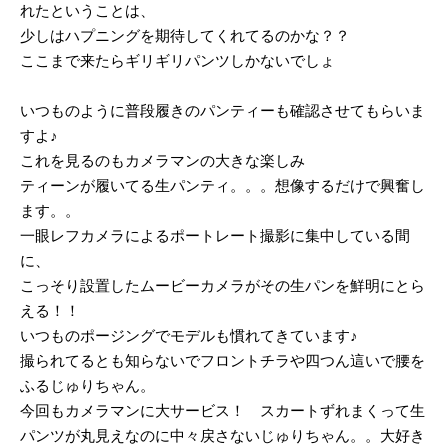
れたということは、
少しはハプニングを期待してくれてるのかな？？
ここまで来たらギリギリパンツしかないでしょ
いつものように普段履きのパンティーも確認させてもらいま
すよ♪
これを見るのもカメラマンの大きな楽しみ
ティーンが履いてる生パンティ。。。想像するだけで興奮し
ます。。
一眼レフカメラによるポートレート撮影に集中している間
に、
こっそり設置したムービーカメラがその生パンを鮮明にとら
える！！
いつものポージングでモデルも慣れてきています♪
撮られてるとも知らないでフロントチラや四つん這いで腰を
ふるじゅりちゃん。
今回もカメラマンに大サービス！ スカートずれまくって生
パンツが丸見えなのに中々戻さないじゅりちゃん。。大好き