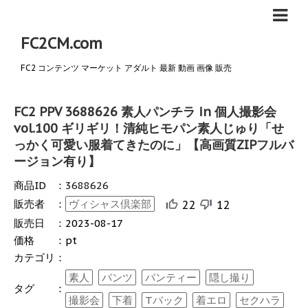
FC2CM.com
FC2 コンテンツ マーケット アダルト 最新 動画 画像 販売
FC2 PPV 3688626 素人パンチラ in 個人撮影会
vol.100 ギリギリ！清純ヒモパン素人じゅり「せ
っかく可愛い服着てきたのに」【高画質ZIPフルバ
ージョン有り】
商品ID
：
3688626
販売者
：
ヴィシャス倶楽部
22
12
販売日
：
2023-08-17
価格
：
pt
カテゴリ
：
素人
パンツ
パンティー
隠し撮り
タグ
：
撮影会
下着
Tバック
着エロ
セクハラ