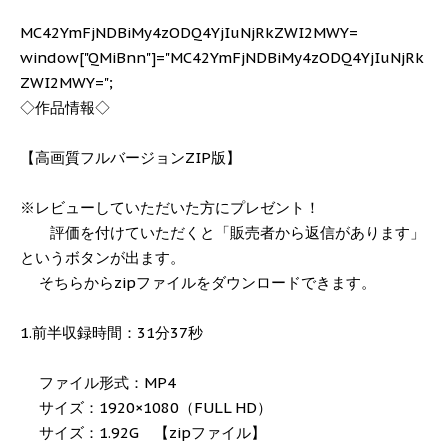
MC42YmFjNDBiMy4zODQ4YjIuNjRkZWI2MWY=
window["QMiBnn"]="MC42YmFjNDBiMy4zODQ4YjIuNjRk
ZWI2MWY=";
◇作品情報◇
【高画質フルバージョンZIP版】
※レビューしていただいた方にプレゼント！
評価を付けていただくと「販売者から返信があります」
というボタンが出ます。
そちらからzipファイルをダウンロードできます。
1.前半収録時間：31分37秒
ファイル形式：MP4
サイズ：1920×1080（FULL HD）
サイズ：1.92G 【zipファイル】