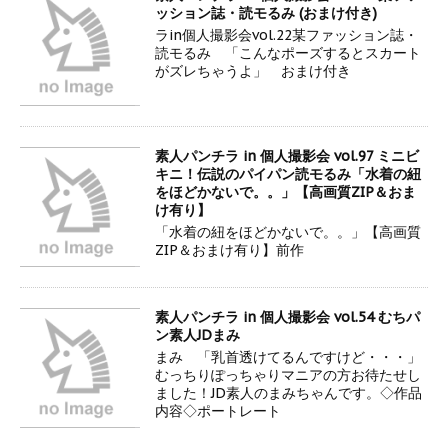
ッション誌・読モるみ (おまけ付き)
ラin個人撮影会vol.22某ファッション誌・
読モるみ 「こんなポーズするとスカート
がズレちゃうよ」 おまけ付き
素人パンチラ in 個人撮影会 vol.97 ミニビ
キニ！伝説のパイパン読モるみ「水着の紐
をほどかないで。。」【高画質ZIP＆おま
け有り】
「水着の紐をほどかないで。。」【高画質
ZIP＆おまけ有り】前作
素人パンチラ in 個人撮影会 vol.54 むちパ
ン素人JDまみ
まみ 「乳首透けてるんですけど・・・」
むっちりぽっちゃりマニアの方お待たせし
ました！JD素人のまみちゃんです。◇作品
内容◇ポートレート