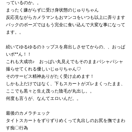
っているのか。。
まったく嫌がらずに受け身状態のじゅりちゃん
反応見ながらカメラマンもおマンコをいつも以上に弄ります
バックのポーズではもう完全に食い込んで大変な事になって
ます。。
続いてゆるゆるのトップスを肩出しさせてからの、、おっぱ
いポ**ん！！
これも大成功♪ おっぱい丸見えでもそのままパシャパシャ
撮らせてくれる優しいじゅりちゃん♡
そのサービス精神ありがたく受け止めます！
しかも上だけではなく、下もスカートがズレまくったまま、
ここでも黒々と生え茂った陰毛が丸出し。。
何度も言うが、なんてエロいんだ。。
最後のカメラチェック
タイトスカートをずりずりめくって丸出しのお尻を撫でまわ
す痴〇行為