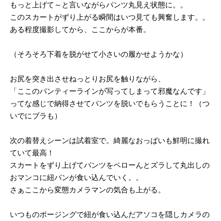
もっと上げて～と言いながらパンツ丸見え状態に。。
このスカートがずり上がる瞬間はいつ見ても興奮します。。
ある程度撮影してから、ここからが本番。
（そろそろ下着を脱がせて小さいの履かせようかな）
お尻を突き出させねっとりお尻を触りながら、
「ここのパンティーラインが写ってしまって邪魔なんです」
ってな感じで納得させてパンツを脱いでもらうことに！（つ
いでにブラも）
次の着替えシーンは試着室で。綺麗なおっぱいも鮮明に撮れ
ていて最高！
スカートをずり上げてパンツをペローんとズラして丸出しの
おマンコに紐パンが食い込んでいく。。
さぁここから変態カメラマンの気合も上がる。
いつものポージングで紐が食い込んだアソコを隠しカメラの