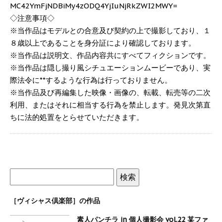
MC42YmFjNDBiMy4zODQ4YjIuNjRkZWI2MWY=
◇注意事項◇
※当作品はモデルとの合意及び契約の上で撮影しており、１
８歳以上であることを身分証により確認しております。
※当作品は説明文、作品内容共にすべてフィクションです。
※当作品は隠し撮り風シチュエーションムービーであり、実
際法令に**するような行為は行っておりません。
※当作品及び再編集した映像・画像の、転載、転売等の二次
利用、またはそれに相当する行為を禁止します。発見次第直
ちに法的処置をとらせていただきます。
［ヴィシャス倶楽部］の作品
素人パンチラ in 個人撮影会 vol.22 某ファ